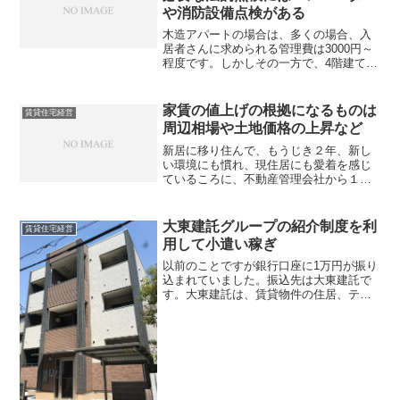
や消防設備点検がある
木造アパートの場合は、多くの場合、入
居者さんに求められる管理費は3000円～
程度です。しかしその一方で、4階建て以
上のマンションとなると、管理費は5000
円～程度と、管理費が2倍程度になりま
す。なぜなんでしょうか。それはエレベ
家賃の値上げの根拠になるものは
賃貸住宅経営
ーターが設置さ...
周辺相場や土地価格の上昇など
新居に移り住んで、もうじき２年、新し
い環境にも慣れ、現住居にも愛着を感じ
ているころに、不動産管理会社から１通
の手紙が届きます。賃貸契約更新のお知
らせですが、もうじき２年になるんだと
考えながら開封してみると、驚いたこと
大東建託グループの紹介制度を利
賃貸住宅経営
に家賃が２０００円値上げ...
用して小遣い稼ぎ
以前のことですが銀行口座に1万円が振り
込まれていました。振込先は大東建託で
す。大東建託は、賃貸物件の住居、テナ
ントの入居について紹介して実際に成約
すれば、紹介者に1万円を支払う制度があ
ります。さらに、賃貸物件を建てる地主
さんなどを紹介して実...