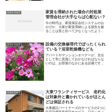
家賃を滞納された場合の対処策
賃貸住宅経営
管理会社が大手ならば心配ない？
今の時代は、家賃保証会社システムのお
かげか、大家が家賃滞納による損失を被
ることは昔と比べて少なくなったようで
す。しかし毎月の家賃、けっこうな額に
なりますので支払う側には、どうしても
支払えないという事態は今でも生じ得ま
設備の交換修理代でぼったくられ
賃貸住宅経営
す。仕事先の経営不振で、...
ている？浴室乾燥機なども
アパートやマンションオーナーが、支出
として常に意識しておかなければならな
いのは、お部屋のなかにある設備です。
エアコンや給湯器、換気扇、浴室乾燥機
などを設置し、故障した場合に修理費を
負担しなければなりません。ところで筆
者の知人が「浴室乾燥機が...
大東ワランティサービス 老朽化
賃貸住宅経営
は対象外と書かれているがほとん
どは保証される
大東建託パートナーズのサービスの1つに
住宅設備延長保証サービス ワランティ