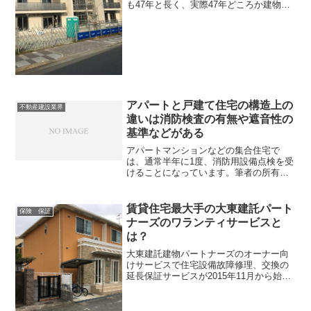
も47年と長く、実際47年どころか建物そ
のものはもっと長くもつのではないかと
さえ思います。しかも近隣エリアで建つ
建物のほとんどは、最近はRC造り（鉄筋
コンクリート造...
アパートと戸建て住宅の構造上の
不動産建設業界
違いは消防検査の有無や遮音性の
基準などがある
アパートマンションなどの集合住宅で
は、通常半年に1度、消防用設備点検を受
けることになっています。筆者の所有物
件は大東建託の物件ですが、半年に1度、
地元の防災業者が消防用設備点検のため
に訪れてきます。しかし消防用設備点検
賃貸住宅最大手の大東建託パート
保険 保証
は戸建住宅では行われま...
ナーズのワランティサービスと
は？
大東建託建物パートナーズのオーナー向
けサービスで住宅設備故障修理、交換の
延長保証サービスが2015年11月から始ま
りました。そして大東建託建物パートナ
ーズの担当者が訪問してこられそのサー
ビスの内容について説明してくださった