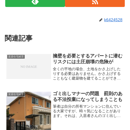
k6424528
関連記事
擁壁を必要とするアパートに潜む
賃貸住宅経営
リスクには土圧崩壊の危険が
全くの平地の場合、土地をかさ上げした
りする必要はありません。かさ上げする
こともなく建築物を建てることができま
す。関西の場合だと大阪平野では多くの
場合、ほとんど土地で凸凹のないエリア
も少なくなく、そのまま建築物を建てる
ゴミ出しマナーの問題 罰則のあ
賃貸住宅経営
ことができます。しかし関...
る不法投棄になってしまうことも
筆者は自分の所有マンションに住んでい
る大家ですが、時々気になることがあり
ます。それは、入居者さんのゴミ出しの
ことです。例えば連休となると、入居者
さんのも何人かの方も仕事が休みで部屋
に日中でも在宅していることがありま