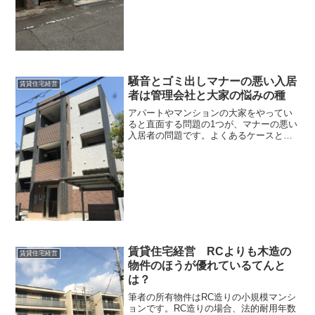
す。すると休みの日に部屋の...
騒音とゴミ出しマナーの悪い入居
賃貸住宅経営
者は管理会社と大家の悩みの種
アパートやマンションの大家をやってい
ると直面する問題の1つが、マナーの悪い
入居者の問題です。よくあるケースとし
ては騒音そして不適当なゴミ出しです。
どのように対応すればよいのでしょう
か。まず騒音についてですが、木造造り
や鉄骨造りのアパートはど...
賃貸住宅経営 RCよりも木造の
賃貸住宅経営
物件のほうが優れているてんと
は？
筆者の所有物件はRC造りの小規模マンシ
ョンです。RC造りの場合、法的耐用年数