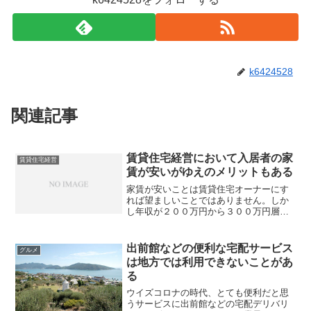
k6424528
関連記事
賃貸住宅経営において入居者の家
賃貸住宅経営
賃が安いがゆえのメリットもある
家賃が安いことは賃貸住宅オーナーにす
れば望ましいことではありません。しか
し年収が２００万円から３００万円層が
多いゆえに共益費込みで５万円前後の賃
借需要が大きいということも事実です。
たしかに家賃が５万以下の物件は空室が
出前館などの便利な宅配サービス
グルメ
生じても、きちんとした入...
は地方では利用できないことがあ
る
ウイズコロナの時代、とても便利だと思
うサービスに出前館などの宅配デリバリ