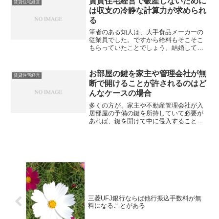
賃貸住宅経営で破産しないために
賃貸住宅経営
は収支の冷静な計算力が求められ
る
筆者のある知人は、大手食品メーカーの
従業員でした。ですから給料もそこそこ
もらっていたことでしょう。結婚して家
族持ちでもなかったので、必要な支出も
多くはないはずです。しかしなぜか消費
者金融に多額の借金を抱えていました。
お部屋の鍵を家主や管理会社が無
賃貸住宅経営
原因はどこのあったのでし...
断で開けることが許されるのはど
んなケースの場合
多くの方が、家主や不動産管理会社が入
居部屋の予備の鍵を所持していて必要が
あれば、鍵を開けて中に侵入することが
できると考えておられるかもしれませ
ん。そして確かに今でもそのようなアパ
ートマンションがあることと思います。
しかし近年は、アパートオー...
三菱UFJ銀行ならば他行振込手数料が無
料になることがある