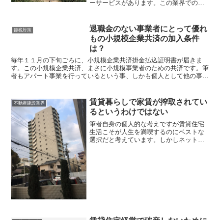
ーサービスがあります。この業界での大
手の出前館は、キャンペーンなどもしば
しば行っていますので、キャンペーンな
どをうまく活用すれば、料金も比較的安
退職金のない事業者にとって優れ
節税対策
く抑えることができます。...
もの小規模企業共済の加入条件
は？
毎年１１月の下旬ごろに、小規模企業共済掛金払込証明書が届きま
す。この小規模企業共済、まさに小規模事業者のための共済です。筆
者もアパート事業を行っているという事、しかも個人として他の事業
を行っているということで、そしてなによりも節税効果が大き...
賃貸暮らしで家賃が搾取されてい
不動産建設業界
るというわけではない
筆者自身の個人的な考えですが賃貸住宅
生活こそが人生を満喫するのにベストな
選択だと考えています。しかしネットな
どで検索をしてみると「賃貸住宅生活を
行っていることは、搾取され続けてい
る」といった主旨の記事をみかけること
があります。確かに、だれし...