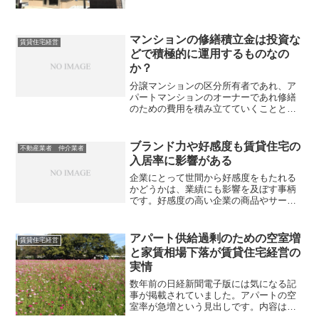
マンションの修繕積立金は投資な
賃貸住宅経営
どで積極的に運用するものなの
か？
分譲マンションの区分所有者であれ、ア
パートマンションのオーナーであれ修繕
のための費用を積み立てていくことと思
いますが、これらの費用は、大規模な修
繕工事が行われるまで、どんどんと積み
上げられていくことでしょう。マンショ
ブランド力や好感度も賃貸住宅の
不動産業者 仲介業者
ンの規模にもよると思いま...
入居率に影響がある
企業にとって世間から好感度をもたれる
かどうかは、業績にも影響を及ぼす事柄
です。好感度の高い企業の商品やサービ
スは、競合他社よりも受け入れやすくな
るからです。言ってみれば好感度もブラ
ンド力のようなものといえるでしょう。
アパート供給過剰のための空室増
賃貸住宅経営
ところでアパートの入居率...
と家賃相場下落が賃貸住宅経営の
実情
数年前の日経新聞電子版には気になる記
事が掲載されていました。アパートの空
室率が急増という見出しです。内容は消
費増税前の駆け込みや、相続増税強化の