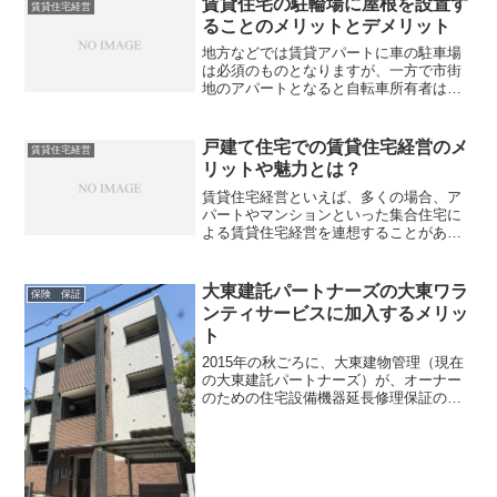
賃貸住宅の駐輪場に屋根を設置す
賃貸住宅経営
ることのメリットとデメリット
地方などでは賃貸アパートに車の駐車場
は必須のものとなりますが、一方で市街
地のアパートとなると自転車所有者は少
なくないと思います。しかも市街地とな
ると自家用車はなくても自転車は所有し
ている方が少なくありません。市街地と
戸建て住宅での賃貸住宅経営のメ
賃貸住宅経営
なると買い物や病院に行く...
リットや魅力とは？
賃貸住宅経営といえば、多くの場合、ア
パートやマンションといった集合住宅に
よる賃貸住宅経営を連想することがある
と思います。しかし賃貸住宅はアパート
やマンションに限られているわけではあ
りません。というのも戸建て住宅による
大東建託パートナーズの大東ワラ
保険 保証
賃貸もあるからです。もち...
ンティサービスに加入するメリッ
ト
2015年の秋ごろに、大東建物管理（現在
の大東建託パートナーズ）が、オーナー
のための住宅設備機器延長修理保証のサ
ービス、大東ワランティサービスを開始
しました。それですぐに筆者も加入した
のですが12月の中旬に、大東建託より住
宅設備機器延長修理...