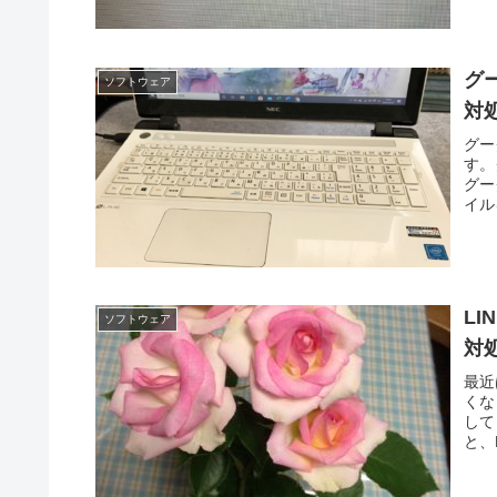
グ
ソフトウェア
対
グー
す。
グー
イル
L
ソフトウェア
対
最近
くな
して
と、