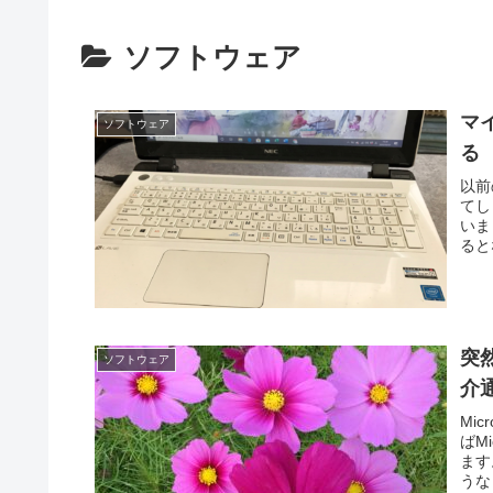
ソフトウェア
マ
ソフトウェア
る
以前
てし
いま
ると
突然
ソフトウェア
介
Mi
ばM
ます
うな