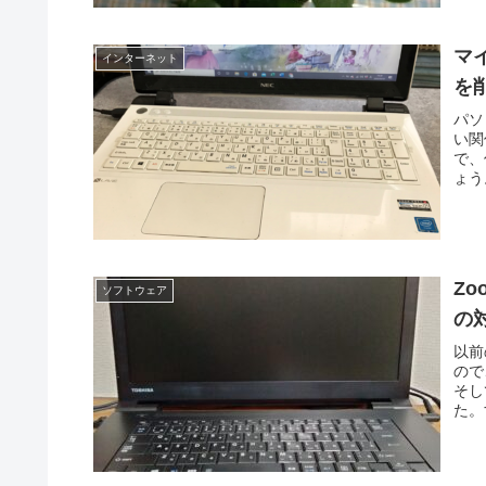
マ
インターネット
を
パソ
い関
で、
ょう
Z
ソフトウェア
の
以前
ので
そし
た。