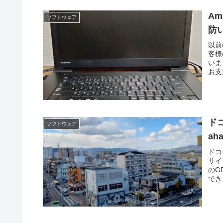
A
ソフトウェア
防
以前
客様
いま
お支
ド
ソフトウェア
a
ドコ
サイ
のG
でき