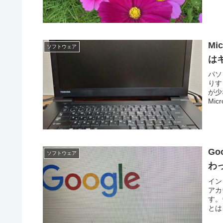
Mi
ソフトウェア
は
パソ
りす
が少
Mic
G
ソフトウェア
わ
イン
アカ
す。
とは