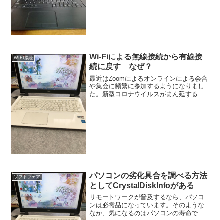
Wi-Fiによる無線接続から有線接
WIFI接続
続に戻す なぜ？
最近はZoomによるオンラインによる会合
や集会に頻繁に参加するようになりまし
た。新型コロナウイルスがまん延するま
では、このようなアプリがあることすら
知らなかったのですが、Zoomでのコミュ
ニケーションにも慣れてきました。とこ
ろでこのZoom...
パソコンの劣化具合を調べる方法
ソフトウェア
としてCrystalDiskInfoがある
リモートワークが普及するなら、パソコ
ンは必需品になっています。そのような
なか、気になるのはパソコンの寿命で