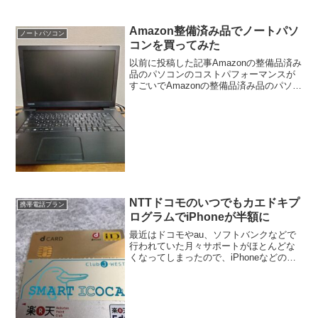
Amazon整備済み品でノートパソ
ノートパソコン
コンを買ってみた
以前に投稿した記事Amazonの整備品済み
品のパソコンのコストパフォーマンスが
すごいでAmazonの整備品済み品のパソコ
ンのコストパフォーマンスがすごいこと
について、書きましたが、実際にノート
パソコンをAmazonの整備品済み品で買っ
てみま...
NTTドコモのいつでもカエドキプ
携帯電話プラン
ログラムでiPhoneが半額に
最近はドコモやau、ソフトバンクなどで
行われていた月々サポートがほとんどな
くなってしまったので、iPhoneなどの高
価な端末を購入するのが、しんどくなり
ました。そこで登場したのが、スマホお
かえしプログラムですが、この場合、３
６回分割払いで端...