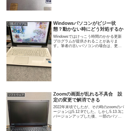
Windowsパソコンがビジー状
日常のトラブル
態？動かない時にどう対処するか
Windowsではけっこう時間のかかる更新
プログラムが提供されることがありま
す。筆者の古いパソコンの場合は、更新
が完了するのにかなりの時間がかかりま
したが、今のところはその後、不具合等
は発生していません。しかし新しいパソ
コンのほうは、更新後...
Zoomの画面が乱れる不具合 設
ソフトウェア
定の変更で解消できる
2022年末頃でしたが、その時のzoomのバ
ージョンは5.12.9でした。しかし5.13.3に
バージョンアップした後、一部のパソコ
ンでZoomで会合を行っていると、自分の
画面だけが乱れるという不具合が発生す
るようになりました。その後、5.1...