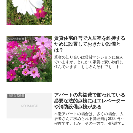
と日本だけでなく世界中の株式が大きく
下落していきます。ところで...
賃貸住宅経営で入居率を維持する
賃貸住宅経営
ために設置しておきたい設備と
は？
筆者の知り合いは賃貸マンションに住ん
でいますが、とにかく家賃は安い物件に
住んでいます。もちろんそれでも、トイ
レやバス、台所などは設置されています
が、案の定、エアコンは設置されていま
せんでした。そこでエアコンを自費で購
入設置することになったよ...
アパートの共益費で賄われている
賃貸住宅経営
必要な法的点検にはエレベーター
や消防設備点検がある
木造アパートの場合は、多くの場合、入
居者さんに求められる管理費は3000円～
程度です。しかしその一方で、4階建て以
上のマンションとなると、管理費は5000
円～程度と、管理費が2倍程度になりま