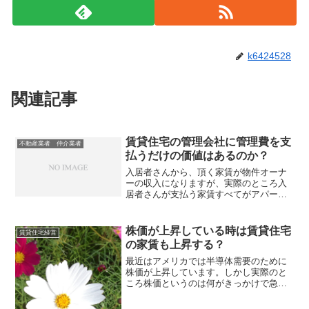
k6424528
関連記事
賃貸住宅の管理会社に管理費を支
不動産業者 仲介業者
払うだけの価値はあるのか？
入居者さんから、頂く家賃が物件オーナ
ーの収入になりますが、実際のところ入
居者さんが支払う家賃すべてがアパート
オーナーの収入になるわけではありませ
ん。というのも多くの場合、契約してい
る管理会社が入居者さんからの家賃を集
株価が上昇している時は賃貸住宅
賃貸住宅経営
金して、そのうちの5～1...
の家賃も上昇する？
最近はアメリカでは半導体需要のために
株価が上昇しています。しかし実際のと
ころ株価というのは何がきっかけで急
落、ないしは暴落するかは予測ができま
せん。しかもアメリカの株式が急落する