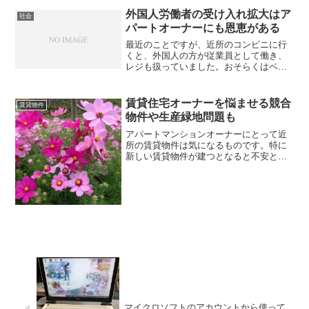
す。なぜなんでしょうか。それはエレベ
外国人労働者の受け入れ拡大はア
社会
ーターが設置さ...
パートオーナーにも恩恵がある
最近のことですが、近所のコンビニに行
くと、外国人の方が従業員として働き、
レジも扱っていました。おそらくはベト
ナムの方ではないかと思います。さらに
新聞の販売店においても外国人の方を配
達員として雇っている販売店もみかける
賃貸住宅オーナーを悩ませる競合
賃貸物件
ようになっています。飲食...
物件や生産緑地問題も
アパートマンションオーナーにとって近
所の賃貸物件は気になるものです。特に
新しい賃貸物件が建つとなると不安とい
うのか、あまり良い気がしません。今か
ら9年ほど前だったと思いますが、父が現
在の賃貸マンションを建てていたころ、
近所の大家のおばさんか...
マイクロソフトのアカウントから使って