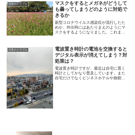
マスクをするとメガネがどうして
日常のトラブル
も曇ってしまうどのように対処で
きるか
新型コロナウイルス感染症が流行したた
めか、外出時にはあたりまえのようにマ
スクをするようになりました。これまで
マスクを滅多にすることがなかったの
が、外出時にはマスクをするようになっ
て気がついた事柄があります。その１つ
電波置き時計の電池を交換すると
日常のトラブル
がマスクをするようになって...
デジタル表示が消えてしまう？対
処策は？
電波置き時計ですが、最近は自宅に置く
時計としてかなり普及しています。また
自宅だけでなくビジネスホテルや旅館の
お部屋にも電波置き時計が置かれている
のを目にすることもあります。とにかく
価格も\1000円～とお手頃価格で、しかも
電波を受信できてい...