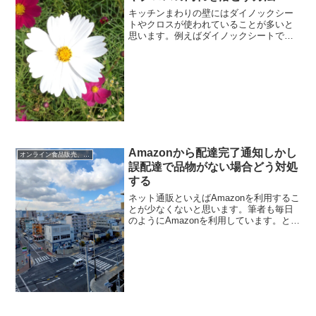
キッチンまわりの壁にはダイノックシー
トやクロスが使われていることが多いと
思います。例えばダイノックシートです
が、粘着剤付きの印刷化粧フィルムのこ
とで、キッチンまわりだけでなく建具や
テーブル、机にも使用されていることが
あります。とくにキッチン...
Amazonから配達完了通知しかし
オンライン食品販売、宅配
誤配達で品物がない場合どう対処
する
ネット通販といえばAmazonを利用するこ
とが少なくないと思います。筆者も毎日
のようにAmazonを利用しています。とこ
ろで先日のことですが、Amazonからプリ
ンターのインクとウェットテッシュを注
文しました。するとAmazonの紙袋に品
物...