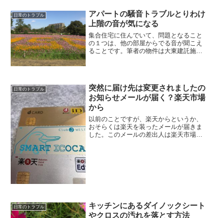
アパートの騒音トラブルとりわけ
日常のトラブル
上階の音が気になる
集合住宅に住んでいて、問題となること
の１つは、他の部屋からでる音が聞こえ
ることです。筆者の物件は大東建託施行
の鉄筋コンクリート造りで部屋は４階で
すが、昨日と今日と３階の下の部屋か
ら、夜中にたたくような物音が聞こえて
きました。どうやら何かを購...
突然に届け先は変更されましたの
日常のトラブル
お知らせメールが届く？楽天市場
から
以前のことですが、楽天からというか、
おそらくは楽天を装ったメールが届きま
した。このメールの差出人は楽天市場そ
して件名が お知らせ:〇〇と登録されて
いるお届け先は変更されました。そして
〇〇には私のメールアドレスが書かれて
います。楽天市場は時々...
キッチンにあるダイノックシート
日常のトラブル
やクロスの汚れを落とす方法