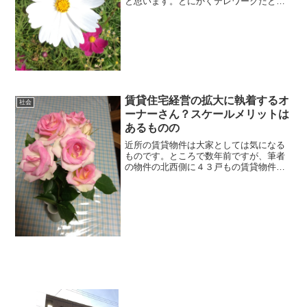
と思います。とにかくテレワークだと楽
だということで、今後もテレワークで仕
事を行い続けることを希望する方も多い
ことでしょう。ところでそのようなさな
か、2020年の緊急事態...
賃貸住宅経営の拡大に執着するオ
社会
ーナーさん？スケールメリットは
あるものの
近所の賃貸物件は大家としては気になる
ものです。ところで数年前ですが、筆者
の物件の北西側に４３戸もの賃貸物件が
建設されはじめました。積水ハウスによ
る建設ですが、よくまあこの建設費の高
騰している今に建てはじめたなあと思い
ます。しかもこの物件のマ...