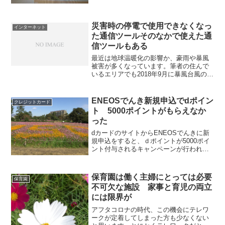
んき」の燃料費調整における上限価格の
設定を 2022 年 11 月 1 日から廃止いた
し...
災害時の停電で使用できなくなっ
インターネット
た通信ツールそのなかで使えた通
信ツールもある
最近は地球温暖化の影響か、豪雨や暴風
被害が多くなっています。筆者の住んで
いるエリアでも2018年9月に暴風台風の直
撃を受けました。とりわけ今回の台風に
よる暴風で多くの電線が損傷を受けたせ
いか、停電状態が長く続きました。この
ENEOSでんき新規申込でdポイン
クレジットカード
停電ですが多くの世...
ト 5000ポイントがもらえなか
った
dカードのサイトからENEOSでんきに新
規申込をすると、ｄポイントが5000ポイ
ント付与されるキャンペーンが行われる
ことがあります。筆者も以前の夏ごろ
に、このキャンペーンによるｄポイント
5000ポイント付与を期待して、ｄカード
保育園は働く主婦にとっては必要
保育園
のサイトからE...
不可欠な施設 家事と育児の両立
には限界が
アフタコロナの時代、この機会にテレワ
ークが定着してしまった方も少なくない