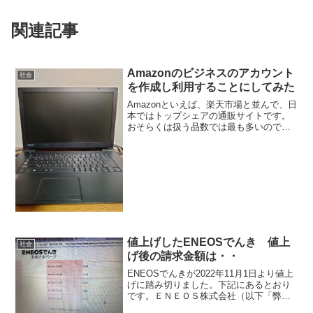
関連記事
Amazonのビジネスのアカウント
社会
を作成し利用することにしてみた
Amazonといえば、楽天市場と並んで、日
本ではトップシェアの通販サイトです。
おそらくは扱う品数では最も多いのでは
ないかと思いますし、実際に街角での宅
配されているのをよくみかけますが、そ
の多くがAmazonです。筆者もAmazonを
しばしば...
値上げしたENEOSでんき 値上
社会
げ後の請求金額は・・
ENEOSでんきが2022年11月1日より値上
げに踏み切りました。下記にあるとおり
です。ＥＮＥＯＳ株式会社（以下「弊
社」といいます。）は、「ＥＮＥＯＳで